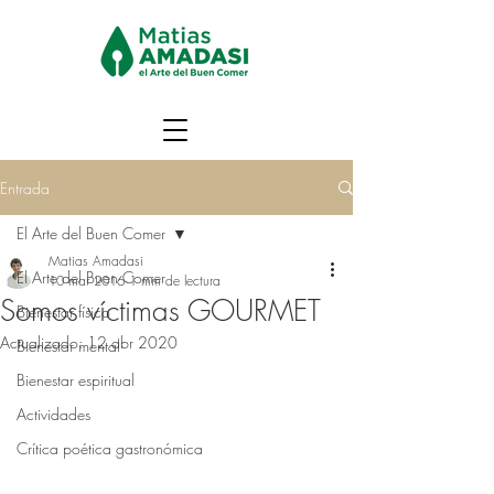
Entrada
El Arte del Buen Comer
Matias Amadasi
El Arte del Buen Comer
10 mar 2016
1 min de lectura
Somos víctimas GOURMET
Bienestar físico
Actualizado:
12 abr 2020
Bienestar mental
Bienestar espiritual
Actividades
Crítica poética gastronómica