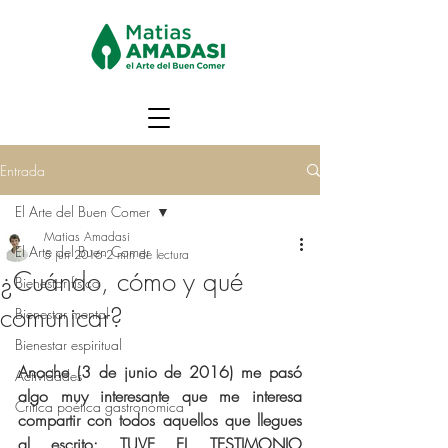
Entrada
El Arte del Buen Comer
Matias Amadasi
El Arte del Buen Comer
5 jun 2016
2 min de lectura
¿Cuándo, cómo y qué
Bienestar físico
comunicar?
Bienestar mental
Bienestar espiritual
Anoche (3 de junio de 2016) me pasó 
Actividades
algo muy interesante que me interesa 
Crítica poética gastronómica
compartir con todos aquellos que llegues 
al escrito: TUVE EL TESTIMONIO 